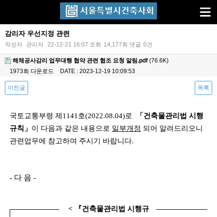
감리자 우선지정 관련
작성자
관리자
22-12-21 16:07
조회
14,177회
댓글
0건
해체공사감리 업무대행 협약 관련 협조 요청 알림.pdf
(76.6K)
1973회 다운로드
DATE : 2023-12-19 10:09:53
이전글
목록
본문
국토교통부령 제1141호(2022.08.04)로
「건축물관리법 시행
규칙
」
이 다음과 같은 내용으로
일부개정
되어 알려드리오니
관련업무에 참고하여 주시기 바랍니다.
- 다 음
-
<
『
건축물관리법 시행규