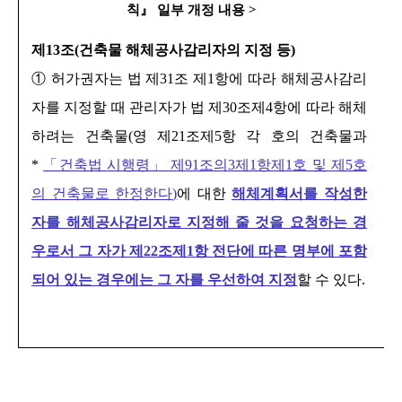
칙
』
일부 개정 내용
>
제
13
조
(
건축물 해체공사감리자의 지정 등
)
①
허가권자는 법 제
31
조 제
1
항에 따라 해체공사감리
자를 지정할 때 관리자가 법 제
30
조제
4
항에 따라 해체
하려는 건축물
(
영 제
21
조제
5
항 각 호의 건축물과
*
「
건축법 시행령
」
제
91
조의
3
제
1
항제
1
호 및 제
5
호
의 건축물로 한정한다
)
에 대한
해체계획서를 작성한
자를 해체공사감리자로 지정해 줄 것을 요청하는 경
우로서 그 자가 제
22
조제
1
항 전단에 따른 명부에 포함
되어 있는 경우에는 그 자를 우선하여 지정
할 수 있다
.